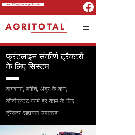
अपना पीटीओ ढूंढें और amp; लिंकेज मैच
फ्रंटलाइन
संकीर्ण ट्रैक्टरों
के लिए सिस्टम
बागवानी, बगीचे, अंगूर के बाग,
कीवीफ्रूट फार्म हर काम के लिए
ट्रैक्टर सहायक उपकरण।