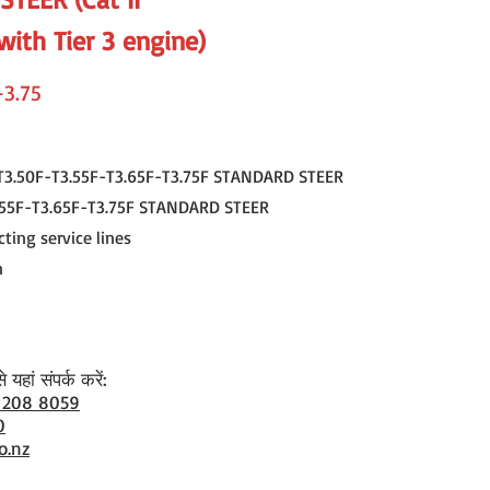
(with Tier 3 engine)
-3.75
 T3.50F-T3.55F-T3.65F-T3.75F STANDARD STEER
.55F-T3.65F-T3.75F STANDARD STEER
ting service lines
n
यहां संपर्क करें:
 208 8059
0
o.nz