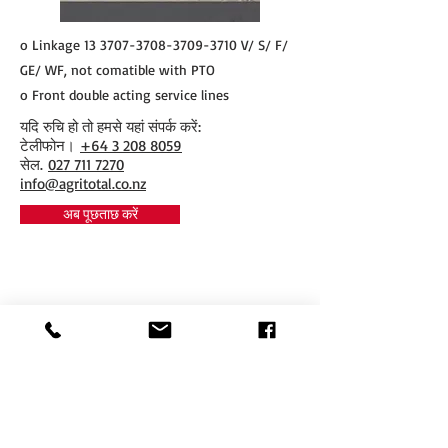
o Linkage
13 3707-3708-3709
-3710 V/ S/ F/
GE/ WF, not comatible with PTO
o Front double acting service lines
यदि रुचि हो तो हमसे यहां संपर्क करें:
​टेलीफोन।
+64 3 208 8059
सेल.
027 711 7270
info@agritotal.co.nz
अब पूछताछ करें
Tel
+64 3 208 8059
027 711 7270
Email
info@agritotal.co.nz
Visit
9 Charlton Lane, Gore 9710
Southland, NZ