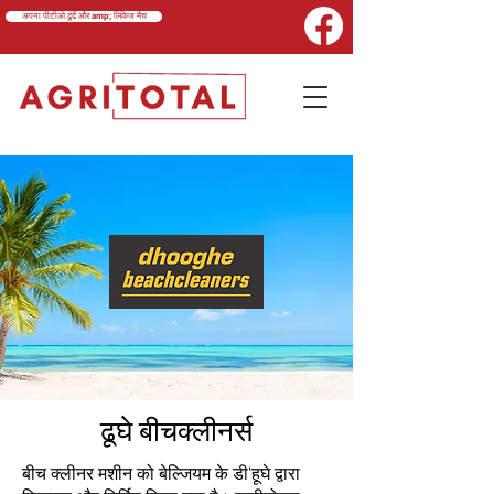
अपना पीटीओ ढूंढें और amp; लिंकेज मैच
ढूघे बीचक्लीनर्स
बीच क्लीनर मशीन को बेल्जियम के डी'हूघे द्वारा